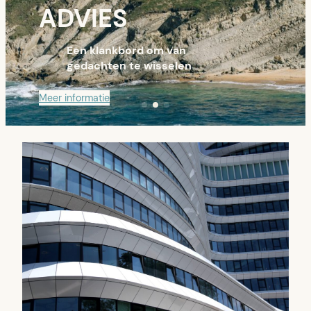
ADVIES
Een klankbord om van
gedachten te wisselen
Meer informatie